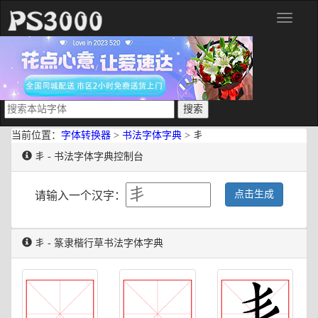
分
类
当前位置：
字体转换器
>
书法字体字典
> 丯
丯 - 书法字体字典控制台
点击生成
请输入一个汉字：
丯 - 篆隶楷行草书法字体字典