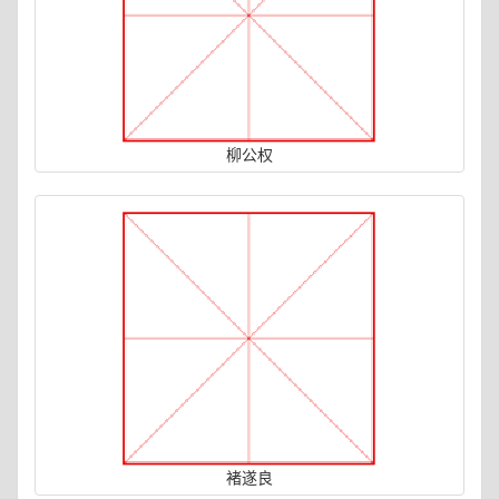
柳公权
褚遂良