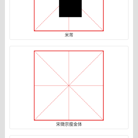
米芾
宋徵宗瘦金体