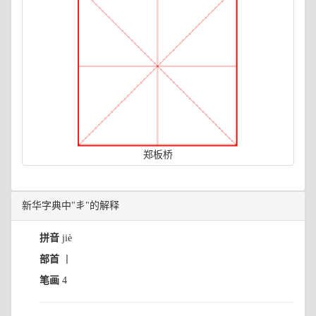
郑板桥
新华字典中"丯"的解释
拼音
jiè
部首
丨
笔画
4