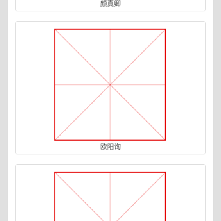
颜真卿
欧阳询