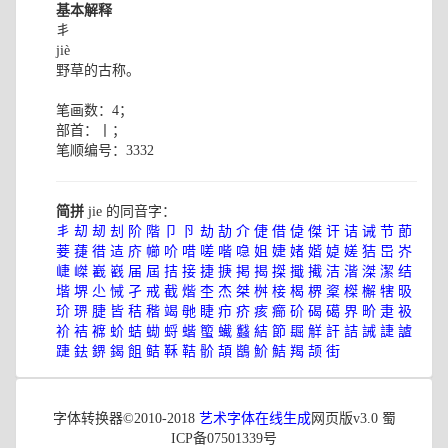
基本解释
丯
jiè
野草的古称。
笔画数：4；
部首：丨；
笔顺编号：3332
简拼
jie 的同音字：
丯
刧
刼
刦
阶
階
卩
卪
劫
劼
介
倢
借
偼
傑
讦
诘
诫
节
莭
菨
蓵
徣
迼
庎
幯
吤
唶
嗟
喈
喼
姐
婕
媎
媘
媫
嫅
狤
岊
岕
崨
嵥
嶻
巀
届
屆
拮
接
捷
掶
掲
揭
搩
擑
擮
洁
湝
滐
潔
结
堦
堺
尐
悈
孑
戒
截
煯
杢
杰
桀
桝
椄
楬
楐
楶
榤
檞
犗
昅
玠
琾
脻
皆
秸
稭
竭
毑
睫
疖
疥
痎
癤
砎
碣
礍
界
畍
疌
衱
衸
袺
褯
蚧
蛣
蜐
蛶
蝔
蠞
蠘
蠽
結
節
镼
觧
訐
詰
誡
誱
謯
踕
鉣
鎅
鍻
飷
鲒
鞂
鞊
骱
頡
鶛
魪
鮚
羯
颉
街
字体转换器©2010-2018
艺术字体在线生成
网页版v3.0 蜀
ICP备07501339号