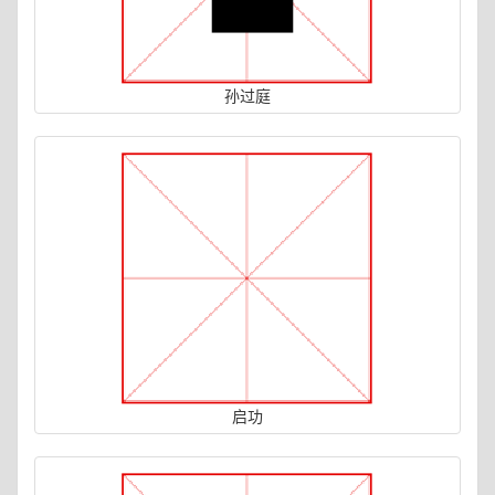
孙过庭
启功