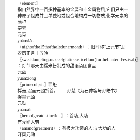
〖element〗
指自然界中一百多种基本的金属和非金属物质,它们只由一
种原子组成并且单独地或组合地构成一切物质;化学元素的
简称
要素
元宵
yuánxiāo
〖nightofthe15thofthe1stlunarmonth〗∶旧时称“上元节”,即
农历正月十五晚
〖sweetdumplingsmadeofglutinousriceflour(fortheLanternFestival)
∶灯节那天由糯米粉制成的甜馅汤团食品
元凶
yuánxiōng
〖primeculprit〗罪魁
桴鼓,震而元凶折首。——孙楚《为石仲容与孙皓书》
捉拿元凶
元勋
yuánxūn
〖heroofgreatdistinction〗∶首功;大功
有元勋大劳
〖amanofgreatmerit〗∶有极大功绩的人;立大功的人
开国元勋