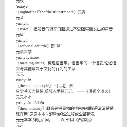
元夜
Yuányè
〖nightofthe15thofthelstlunarmonth〗元宵
元音
yuányīn
〖vowel〗指发音气流在口腔通过不受阻碍而发出的声音
元鱼
yuányú
〖soft-shelledturtle〗即“鳖”
元语言学
yuányǔyánxué
〖metalinguistics〗纯理语言学。语言学的一个语支,论述语
言与其他取决于文化的行为的关系
元元
yuányuán
〖thecommonpeople〗平民;老百姓
只觉苍天方愦愦,莫凭赤手拯元元。——《洪秀全演义》
元元本本
yuányuán-běnběn
〖thewholestory〗原意是把事物的根由底细摸得清清楚楚。
现在用“原原本本”指事物的全过程或全部情况
元元本本,殚见洽闻。——汉·班固《西都赋》
元月