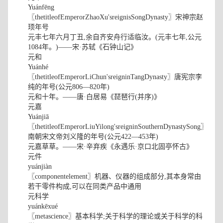
Yuánfēng
〖thetitleofEmperorZhaoXu'sreignisSongDynasty〗宋神宗赵
顼年号
元丰七年六月丁丑,余自齐安舟行适临汝。(元丰七年,公元
1084年。)——宋·苏轼《石钟山记》
元和
Yuánhé
〖thetitleofEmperorLiChun'sreigninTangDynasty〗唐宪宗李
纯的年号(公元806—820年)
元和十年。——唐·白居易《琵琶行(并序)》
元嘉
Yuánjiā
〖thetitleofEmperorLiuYilong'sreigninSouthernDynastySong〗
南朝宋文帝刘义隆的年号(公元422—453年)
元嘉草草。——宋·辛弃疾《永遇乐·京口北固亭怀古》
元件
yuánjiàn
〖componentelement〗机器、仪器的组成部分,其本身常由
若干零件构成,可以在同类产品中通用
元科学
yuánkēxué
〖metascience〗基本科学;关于科学的理论或关于科学的科