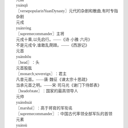
yuánqǔ
〖versepopularinYuanDynasty〗元代的杂剧和散曲,有时专指
杂剧
元戎
yuánróng
〖supremecommander〗主将
元戎十乘,以先启行。——《诗·小雅·六月》
不是元戎令,谁敢乱爬蹅。——《西游记》
元首
yuánshǒu
〖head〗∶头
元首股肱
〖monarch;sovereign〗∶君主
凡昔元首。——唐·魏征《谏太宗十思疏》
当承元首之明。——宋·司马光《谢门下侍郎表》
〖headofstate〗∶国家的最高领导人
元帅
yuánshuài
〖marshal〗∶高于将官的军衔名
〖supremecommander〗∶中国古代率领全部军队的首领
元素
yuánsù