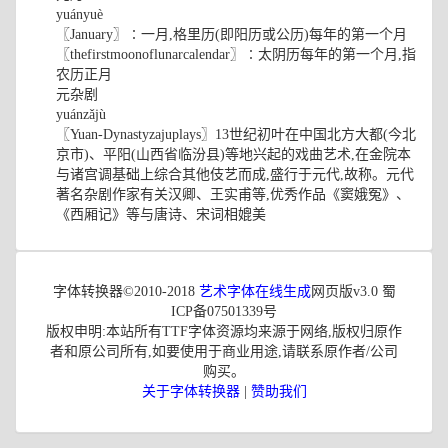
yuányuè
〖January〗∶一月,格里历(即阳历或公历)每年的第一个月
〖thefirstmoonoflunarcalendar〗∶太阴历每年的第一个月,指
农历正月
元杂剧
yuánzǎjù
〖Yuan-Dynastyzajuplays〗13世纪初叶在中国北方大都(今北
京市)、平阳(山西省临汾县)等地兴起的戏曲艺术,在金院本
与诸宫调基础上综合其他伎艺而成,盛行于元代,故称。元代
著名杂剧作家有关汉卿、王实甫等,优秀作品《窦娥冤》、
《西厢记》等与唐诗、宋词相媲美
字体转换器©2010-2018
艺术字体在线生成
网页版v3.0 蜀
ICP备07501339号
版权申明:本站所有TTF字体资源均来源于网络,版权归原作
者和原公司所有,如要使用于商业用途,请联系原作者/公司
购买。
关于字体转换器
|
赞助我们