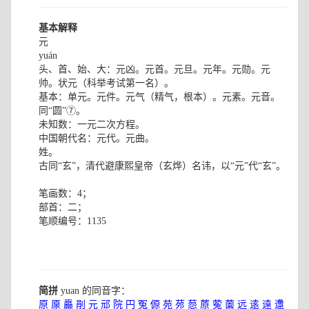
基本解释
元
yuán
头、首、始、大：元凶。元首。元旦。元年。元勋。元
帅。状元（科举考试第一名）。
基本：单元。元件。元气（精气，根本）。元素。元音。
同“圆”⑦。
未知数：一元二次方程。
中国朝代名：元代。元曲。
姓。
古同“玄”，清代避康熙皇帝（玄烨）名讳，以“元”代“玄”。
笔画数：4；
部首：二；
笔顺编号：1135
简拼
yuan 的同音字：
原
厡
厵
剈
元
邧
院
円
冤
傆
苑
茒
葾
蒝
蒬
薗
远
逺
遠
邍