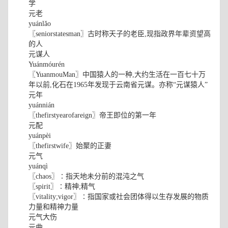
学
元老
yuánlǎo
〖seniorstatesman〗古时称天子的老臣,现指政界年辈资望高
的人
元谋人
Yuánmóurén
〖YuanmouMan〗中国猿人的一种,大约生活在一百七十万
年以前,化石在1965年发现于云南省元谋。亦称“元谋猿人”
元年
yuánnián
〖thefirstyearofareign〗帝王即位的第一年
元配
yuánpèi
〖thefirstwife〗始聚的正妻
元气
yuánqì
〖chaos〗∶指天地未分前的混沌之气
〖spirit〗∶精神;精气
〖vitality;vigor〗∶指国家或社会团体得以生存发展的物质
力量和精神力量
元气大伤
元曲