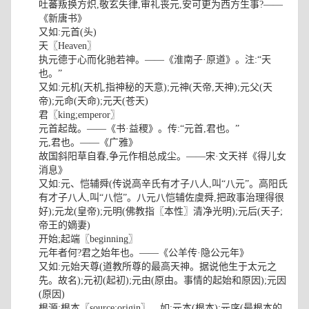
吐蕃叛换方炽,敬玄失律,审礼丧元,安可更为西方生事?——
《新唐书》
又如:元首(头)
天〖Heaven〗
执元德于心而化驰若神。——《淮南子·原道》。注:“天
也。”
又如:元机(天机,指神秘的天意);元神(天帝,天神);元父(天
帝);元命(天命);元天(苍天)
君〖king;emperor〗
元首起哉。——《书·益稷》。传:“元首,君也。”
元,君也。——《广雅》
故国斜阳草自春,争元作相总成尘。——宋·文天祥《得儿女
消息》
又如:元、恺辅舜(传说高辛氏有才子八人,叫“八元”。高阳氏
有才子八人,叫“八恺”。八元八恺辅佐虞舜,把政事治理得很
好);元龙(皇帝);元明(佛教指〖本性〗清净光明);元后(天子;
帝王的嫡妻)
开始;起端〖beginning〗
元年者何?君之始年也。——《公羊传·隐公元年》
又如:元始天尊(道教所尊的最高天神。据说他生于太元之
先。故名);元初(起初);元由(原由。事情的起始和原因);元因
(原因)
根源;根本〖source;origin〗。如:元本(根本);元序(最根本的