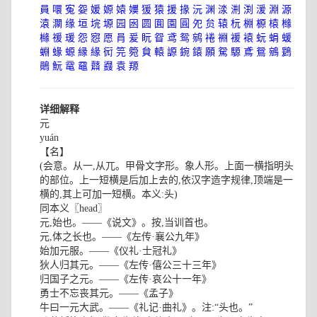
員
噮
寃
妴
媛
嫄
媴
嬽
猨
猿
援
掾
沅
渊
渁
渆
渕
湲
淵
源
溒
灁
缘
垣
垸
塬
园
囦
圆
圎
園
圓
夗
贠
辕
杬
棩
榞
榬
橼
櫞
禐
瑗
怨
惌
愿
肙
爰
盶
眢
鸢
鸳
鹓
裷
裫
褑
褤
蚖
蜎
蝯
蜵
蝝
螈
縁
緣
衏
笎
箢
貟
轅
謜
鋺
鎱
願
駌
騵
鳶
鴛
鵷
鶢
鶰
魭
鼋
黿
鼘
鼝
袁
羱
详细解释
元
yuán
【名】
(会意。从一,从兀。甲骨文字形。象人形。上面一横指明头
的部位。上一短横是后加上去的,依汉字造字规律,顶端是一
横的,其上可加一短横。本义:头)
同本义〖head〗
元,始也。——《说文》。按,当训首也。
元,体之长也。——《左传·襄公九年》
始加元服。——《仪礼·士冠礼》
狄人归其元。——《左传·僖公三十三年》
归国子之元。——《左传·哀公十一年》
勇士不忘丧其元。——《孟子》
牛曰一元大武。——《礼记·曲礼》。注:“头也。”