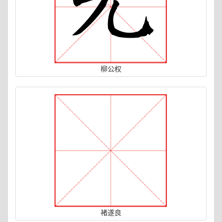
柳公权
褚遂良