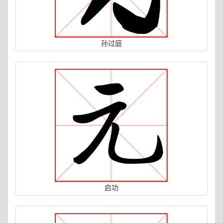
孙过庭
启功