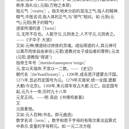
秩序,指礼仪);元极(万物之本原)
指元气〖vitality〗。指天地未分前的混沌之气;指人的精神,
精气;中医名词,指人体的正气,与“邪气”相对。如:元炁(元
气);元阳(男子的精气)
道家所谓的道〖Taoist〗
元,无所不在也。人能守元,元则舍之;人不守元,元则舍之。
——《子华子·大道》
又如:元神(佛道经过修炼的灵魂。成仙得道的人,其元神可
以离开肉体自由来往);元君(道教对女子成仙者的尊称);元龙
(元阳,道教指“得道”)
指帝王年号〖thetitleofanemperor’sreign〗
元,宜以天瑞命,不宜以一二数。——《史记》
朝代名〖theYuanDynasty〗。1206年,成吉思汗建蒙古汗国。
1271年,忽必烈定国号为元。1279年灭南宋,统一全国,建都
大都(今北京)。1368年,朱元璋军攻占大都,元亡。自定国号
起,元凡十一帝,历时九十八年
元至正间。——明·高启《书博鸡者事》
又
元政紊弛。
又如:元人百种(书名。即元曲选)
数学名词〖term〗。数字和若干字母的有限次乘法运算式
中表示,变量的字母称元。如:一元二次方程