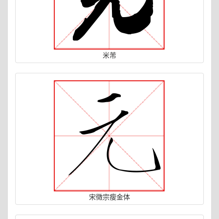
米芾
宋徵宗瘦金体