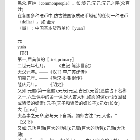
民众,百姓〖commonpeople〗。如:黎元;元元;元元之民(众百
姓)
在各国多种硬币中,仿古德国银质硬币塔勒的任何一种硬币
〖dollar〗。如:金元
〖量〗∶中国基本货币单位〖yuan〗
元
yuán
【形】
第一,居首位的〖first;primary〗
二世元年七月。——《史记·陈涉世家》
天汉元年。——《汉书·李广苏建传》
阳嘉元年。——《后汉书·张衡传》
隆庆元年。——《明史》
又如:元题(第一道题);元辰(元旦;吉日);元首(迷信占卜名称
之一,六壬课中的第一课,是大吉大利,如愿的课);元妃(国君
或诸侯的嫡妻);元子(天子和诸侯的嫡长子);元女(长女)
大〖great〗
夫基事之元命,必与天下自新。颜师古注:“元,大也。”——
《汉书》
又如:元功巨勋(巨大的功勋);元庸(巨大的功劳);元勋(大功
勋)