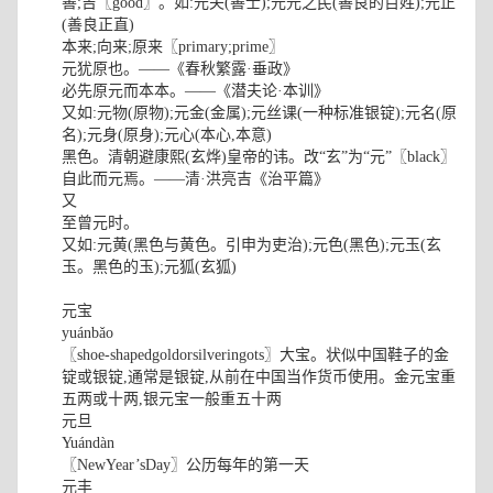
善;吉〖good〗。如:元夫(善士);元元之民(善良的百姓);元正
(善良正直)
本来;向来;原来〖primary;prime〗
元犹原也。——《春秋繁露·垂政》
必先原元而本本。——《潜夫论·本训》
又如:元物(原物);元金(金属);元丝课(一种标准银锭);元名(原
名);元身(原身);元心(本心,本意)
黑色。清朝避康熙(玄烨)皇帝的讳。改“玄”为“元”〖black〗
自此而元焉。——清·洪亮吉《治平篇》
又
至曾元时。
又如:元黄(黑色与黄色。引申为吏治);元色(黑色);元玉(玄
玉。黑色的玉);元狐(玄狐)
元宝
yuánbǎo
〖shoe-shapedgoldorsilveringots〗大宝。状似中国鞋子的金
锭或银锭,通常是银锭,从前在中国当作货币使用。金元宝重
五两或十两,银元宝一般重五十两
元旦
Yuándàn
〖NewYear’sDay〗公历每年的第一天
元丰