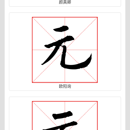
颜真卿
欧阳询