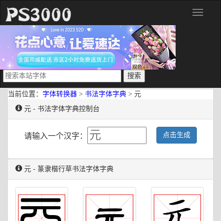
分
类
当前位置：
字体转换器
>
书法字体字典
> 元
元 - 书法字体字典控制台
点击生成
请输入一个汉字：
元 - 篆隶楷行草书法字体字典