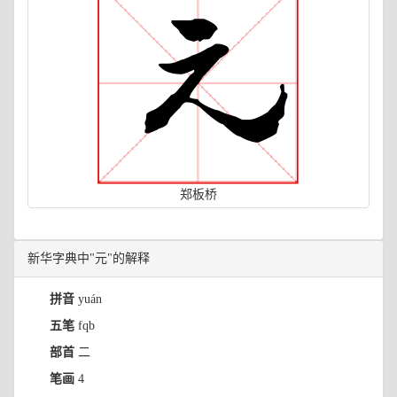
郑板桥
新华字典中"元"的解释
拼音
yuán
五笔
fqb
部首
二
笔画
4