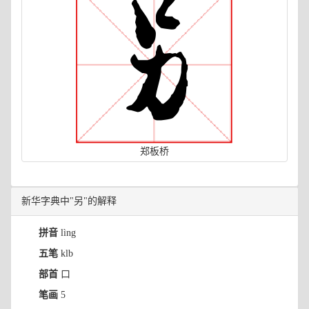
郑板桥
新华字典中"另"的解释
拼音
lìng
五笔
klb
部首
口
笔画
5