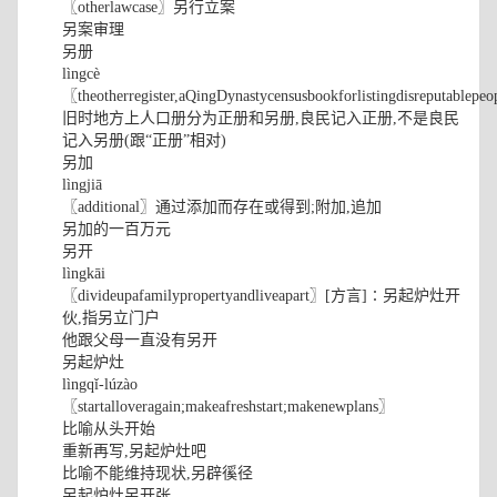
〖otherlawcase〗另行立案
另案审理
另册
lìngcè
〖theotherregister,aQingDynastycensusbookforlistingdisreputablepe
旧时地方上人口册分为正册和另册,良民记入正册,不是良民
记入另册(跟“正册”相对)
另加
lìngjiā
〖additional〗通过添加而存在或得到;附加,追加
另加的一百万元
另开
lìngkāi
〖divideupafamilypropertyandliveapart〗[方言]∶另起炉灶开
伙,指另立门户
他跟父母一直没有另开
另起炉灶
lìngqǐ-lúzào
〖startalloveragain;makeafreshstart;makenewplans〗
比喻从头开始
重新再写,另起炉灶吧
比喻不能维持现状,另辟徯径
另起炉灶另开张