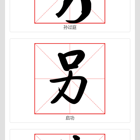
孙过庭
启功