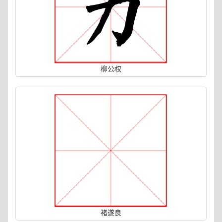
柳公权
褚遂良