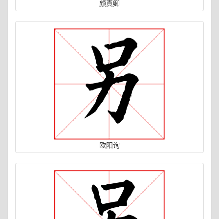
颜真卿
欧阳询