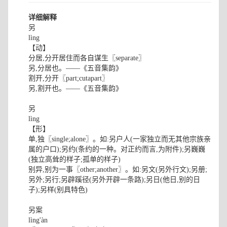
详细解释
另
lìng
【动】
分居,分开居住而各自谋生〖separate〗
另,分居也。——《五音集韵》
割开,分开〖part;cutapart〗
另,割开也。——《五音集韵》
另
lìng
【形】
单,独〖single;alone〗。如:另户人(一家独立而无其他宗族亲
属的户口);另约(条约的一种。对正约而言,为附件);另巍巍
(独立高耸的样子;孤单的样子)
别异,别为一事〖other;another〗。如:另文(另外行文);另册;
另外;另行;另辟蹊径(另外开辟一条路);另日(他日,别的日
子);另样(别具特色)
另案
lìng'àn