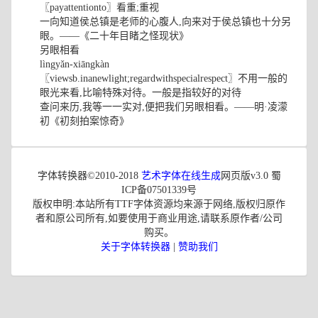
〖payattentionto〗看重;重视
一向知道侯总镇是老师的心腹人,向来对于侯总镇也十分另
眼。——《二十年目睹之怪现状》
另眼相看
lìngyǎn-xiāngkàn
〖viewsb.inanewlight;regardwithspecialrespect〗不用一般的
眼光来看,比喻特殊对待。一般是指较好的对待
查问来历,我等一一实对,便把我们另眼相看。——明·凌濛
初《初刻拍案惊奇》
字体转换器©2010-2018
艺术字体在线生成
网页版v3.0 蜀
ICP备07501339号
版权申明:本站所有TTF字体资源均来源于网络,版权归原作
者和原公司所有,如要使用于商业用途,请联系原作者/公司
购买。
关于字体转换器
|
赞助我们