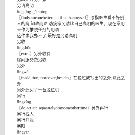
另请高明
lìngqǐng-gāomíng
〖findsomeonebetterqualifiedthanmyself〗原指医生看不好别
人的病,知难而退,劝病家另请比自己高明的医生。现在常用
来作为推脱任务的用语
这件事我办不了,最好是另请高明
另收
lìngshōu
〖extra〗另外收费
房间服务费另收
另外
lìngwài
〖inaddition;moreover;besides〗在说过或写出的之外;除此之
外
另外还买了一台脱粒机
另行
lìngxíng
〖do,act,etc.separatelyoratsomeothertime〗另外再行
另行找人
另行开张
另眼
lìngyǎn