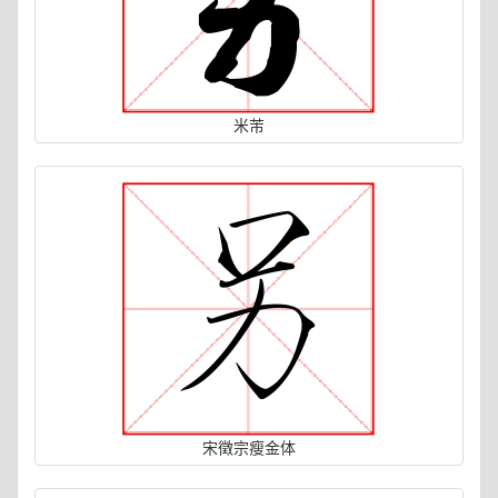
米芾
宋徵宗瘦金体