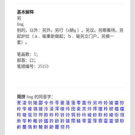
基本解释
另
lìng
别的，以外：另外。另行（x妌g ）。另议。另眼看待。另
起炉灶（ａ．喻重新做起；ｂ．喻另立门户，另搞一
套）。
笔画数：5；
部首：口；
笔顺编号：25153
简拼
ling 的同音字：
羐
凌
刢
陵
酃
令
伶
苓
菱
蓤
蔆
蕶
蘦
彾
另
呤
姈
婈
孁
狑
岭
岺
崚
嶺
掕
泠
淩
澪
绫
坽
囹
夌
灵
炩
燯
爧
柃
棂
櫺
欞
昤
祾
瓴
玲
琌
朎
皊
秢
铃
竛
鸰
砱
袊
裬
蛉
聆
紷
綾
衑
翎
舲
笭
軨
輘
詅
醽
跉
龄
鈴
錂
閝
鲮
零
霊
霗
霛
霝
靈
領
駖
鹷
麢
鴒
魿
鯪
齢
齡
龗
领
羚