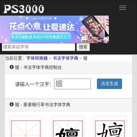
分
类
当前位置：
字体转换器
>
书法字体字典
> 嬗
嬗 - 书法字体字典控制台
点击生成
请输入一个汉字：
嬗 - 篆隶楷行草书法字体字典