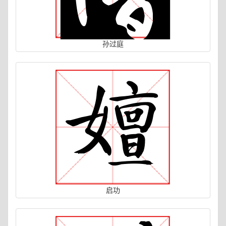
孙过庭
启功