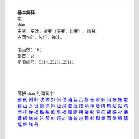
基本解释
嬗
shàn
更替，变迁：嬗变（演变，蜕变）。嬗替。
古同“禅”，传位，禅让。
笔画数：16；
部首：女；
笔顺编号：5314125251125111
简拼
shan 的同音字：
删
刪
剼
邖
陕
陝
鄯
傓
僐
讪
芟
苫
幓
善
嘇
骟
闪
姗
姍
嬗
狦
山
彡
挻
掞
搧
擅
汕
潸
澘
灗
缮
圸
墠
墡
赡
扇
炶
煔
煽
熌
柵
椫
樿
檆
敾
歚
晱
禪
珊
脠
膳
膻
钐
睒
疝
痁
磰
衫
蟮
蟺
縿
繕
舢
笘
贍
軕
覢
訕
謆
譱
赸
跚
釤
銏
鐥
閃
饍
鳝
騸
鯅
鱓
鱔
羴