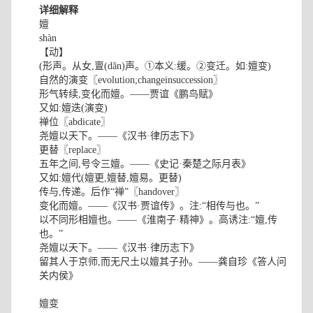
详细解释
嬗
shàn
【动】
(形声。从女,亶(dǎn)声。①本义:缓。②变迁。如:嬗变)
自然的演变〖evolution;changeinsuccession〗
形气转续,变化而嬗。——贾谊《鹏鸟赋》
又如:嬗迭(演变)
禅位〖abdicate〗
尧嬗以天下。——《汉书·律历志下》
更替〖replace〗
五年之间,号令三嬗。——《史记·秦楚之际月表》
又如:嬗代(嬗更,嬗替,嬗易。更替)
传与,传递。后作“禅”〖handover〗
变化而嬗。——《汉书·贾谊传》。注:“相传与也。”
以不同形相嬗也。——《淮南子·精神》。高诱注:“嬗,传
也。”
尧嬗以天下。——《汉书·律历志下》
留其人于京师,而无尺土以嬗其子孙。——龚自珍《答人问
关内侯》
嬗变