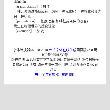
shànbiàn
〖transmutation〗∶蜕变
一种元素通过核反应转化为另一种元素b∶一种核素转变为
另一种核素
〖permutation〗∶彻底改变(如特征或条件的改变)
发生在物理世界的嬗变现象…
〖evolution〗∶演变
字体转换器©2010-2018
艺术字体在线生成
网页版v3.0 蜀
ICP备07501339号
版权申明:本站所有TTF字体资源均来源于网络,版权归原作
者和原公司所有,如要使用于商业用途,请联系原作者/公司
购买。
关于字体转换器
|
赞助我们