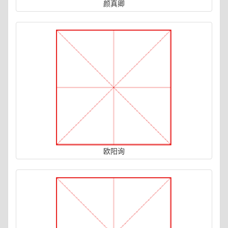
颜真卿
欧阳询