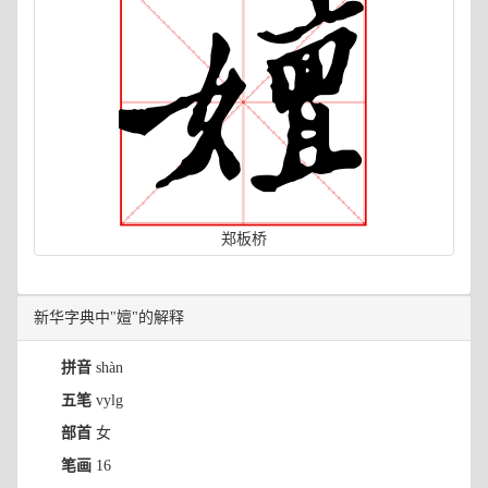
郑板桥
新华字典中"嬗"的解释
拼音
shàn
五笔
vylg
部首
女
笔画
16