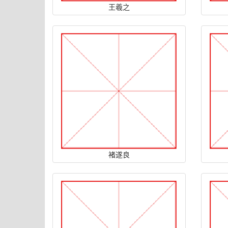
王羲之
褚遂良