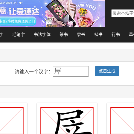
字
毛笔字
书法字体
篆书
隶书
楷书
行书
草
点击生成
请输入一个汉字：