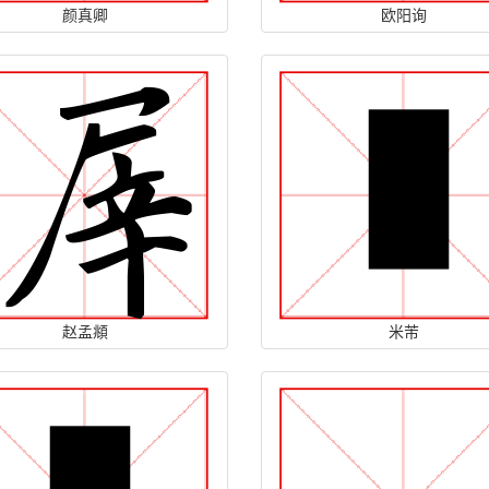
颜真卿
欧阳询
赵孟頫
米芾