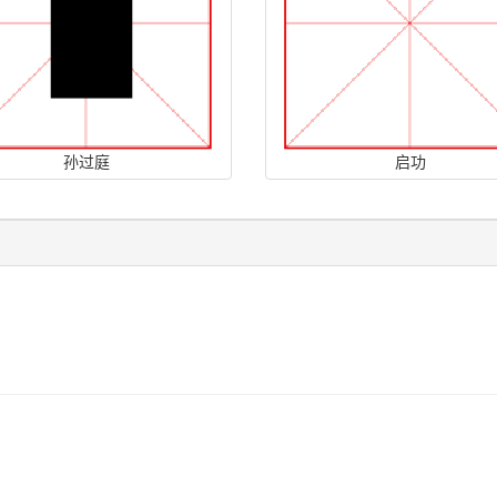
孙过庭
启功