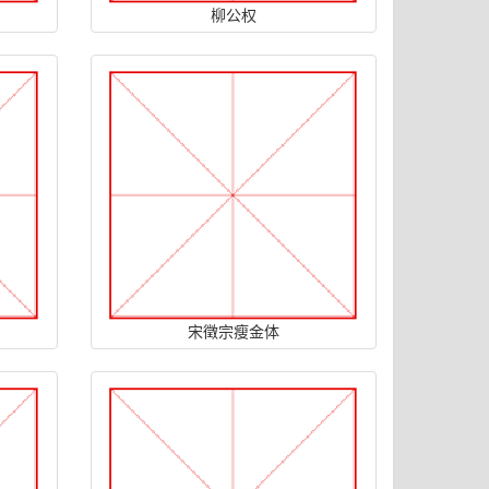
柳公权
宋徵宗瘦金体