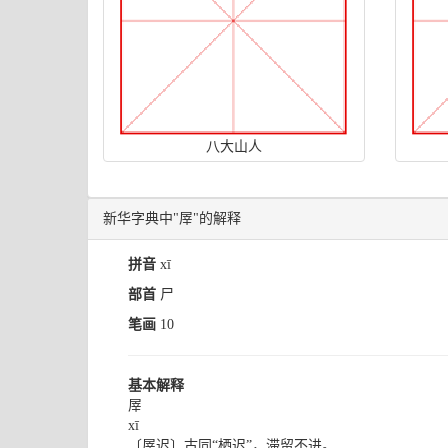
八大山人
新华字典中"屖"的解释
拼音
xī
部首
尸
笔画
10
基本解释
屖
xī
〔屖迟〕古同“栖迟”，滞留不进。