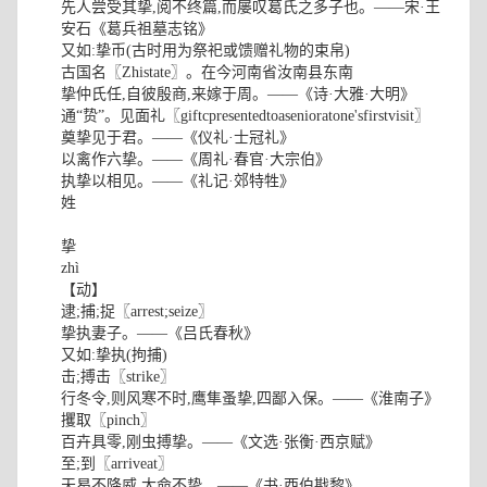
先人尝受其挚,阅不终篇,而屡叹葛氏之多子也。——宋·王
安石《葛兵祖墓志铭》
又如:挚币(古时用为祭祀或馈赠礼物的束帛)
古国名〖Zhistate〗。在今河南省汝南县东南
挚仲氏任,自彼殷商,来嫁于周。——《诗·大雅·大明》
通“贽”。见面礼〖giftcpresentedtoasenioratone'sfirstvisit〗
奠挚见于君。——《仪礼·士冠礼》
以禽作六挚。——《周礼·春官·大宗伯》
执挚以相见。——《礼记·郊特牲》
姓
挚
zhì
【动】
逮;捕;捉〖arrest;seize〗
挚执妻子。——《吕氏春秋》
又如:挚执(拘捕)
击;搏击〖strike〗
行冬令,则风寒不时,鹰隼蚤挚,四鄙入保。——《淮南子》
攫取〖pinch〗
百卉具零,刚虫搏挚。——《文选·张衡·西京赋》
至;到〖arriveat〗
天曷不降威,大命不挚。——《书·西伯戡黎》