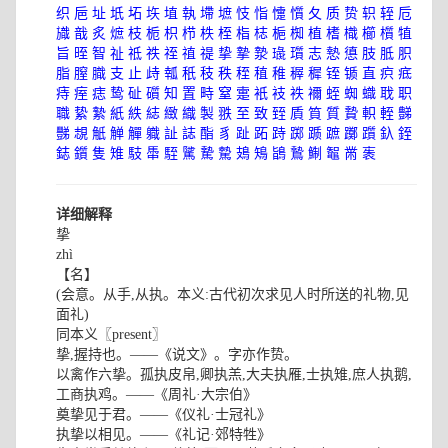
织
巵
址
坁
坧
垁
埴
執
墆
墌
忮
恉
懥
懫
夂
质
贽
轵
轾
卮
旘
戠
炙
熫
枝
栀
枳
栉
柣
桎
栺
梽
梔
椥
植
榰
樴
櫛
櫍
犆
旨
晊
智
祉
祗
祑
祬
禃
禔
挚
摯
漐
璏
瓆
志
慹
憄
肢
胝
胑
脂
膣
膱
支
止
歭
瓡
秖
秓
秩
秷
稙
稚
稺
穉
铚
锧
直
疻
疷
痔
痓
痣
鸷
砋
礩
知
置
畤
窒
疐
衹
衼
袟
襧
蛭
蜘
蟙
聀
职
職
絷
縶
紙
紩
綕
緻
織
製
翐
至
致
臸
貭
筫
質
贄
軹
輊
豑
豒
覟
觗
觯
觶
軄
訨
誌
酯
豸
趾
跖
跱
踯
踬
蹠
躑
躓
釞
銍
鋕
鑕
隻
雉
馶
馽
駤
騭
騺
驇
鳷
鴙
鴲
鷙
鯯
鼅
黹
袠
详细解释
挚
zhì
【名】
(会意。从手,从执。本义:古代初次求见人时所送的礼物,见
面礼)
同本义〖present〗
挚,握持也。——《说文》。字亦作贽。
以禽作六挚。孤执皮帛,卿执羔,大夫执雁,士执雉,庶人执鹅,
工商执鸡。——《周礼·大宗伯》
奠挚见于君。——《仪礼·士冠礼》
执挚以相见。——《礼记·郊特牲》