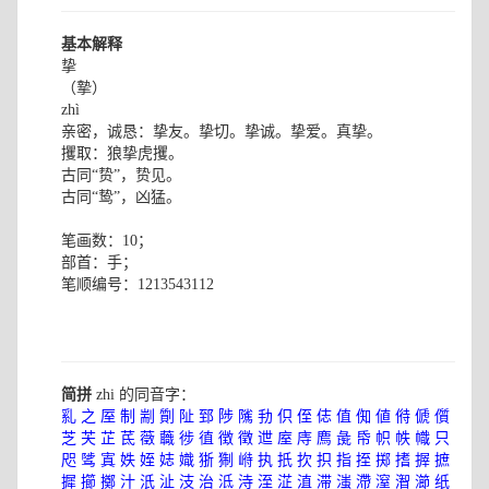
基本解释
挚
（摯）
zhì
亲密，诚恳：挚友。挚切。挚诚。挚爱。真挚。
攫取：狼挚虎攫。
古同“贽”，贽见。
古同“鸷”，凶猛。
笔画数：10；
部首：手；
笔顺编号：1213543112
简拼
zhi 的同音字：
乿
之
厔
制
剬
劕
阯
郅
陟
隲
劧
伿
侄
俧
值
倁
値
偫
傂
儨
芝
芖
芷
茋
藢
蘵
徏
徝
徴
徵
迣
庢
庤
廌
彘
帋
帜
帙
幟
只
咫
骘
寘
妷
姪
娡
嬂
狾
猘
崻
执
扺
扻
抧
指
挃
掷
搘
搱
摭
摨
擳
擲
汁
汦
沚
汥
治
泜
洔
洷
淽
淔
滞
滍
滯
潌
潪
瀄
纸