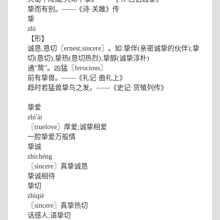
挚而有别。——《诗·关雎》传
挚
zhì
【形】
诚恳,恳切〖ernest;sincere〗。如:挚伴(亲密诚挚的伙伴);挚
切(恳切);挚热(恳切热烈);挚醇(诚挚淳朴)
通“鸷”。凶猛〖ferocious〗
前有挚兽。——《礼记·曲礼上》
趋时若猛兽挚鸟之发。——《史记·货殖列传》
挚爱
zhì'ài
〖truelove〗厚爱;诚挚相爱
一腔挚爱万般情
挚诚
zhìchéng
〖sincere〗真挚诚恳
挚诚相待
挚切
zhìqiè
〖sincere〗真挚热切
话感人,语挚切