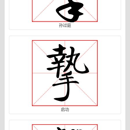
孙过庭
启功