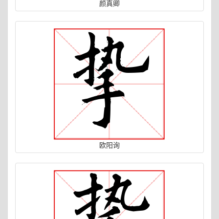
颜真卿
欧阳询