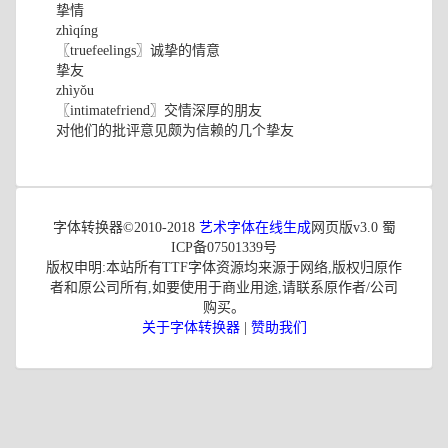
挚情
zhìqíng
〖truefeelings〗诚挚的情意
挚友
zhìyǒu
〖intimatefriend〗交情深厚的朋友
对他们的批评意见颇为信赖的几个挚友
字体转换器©2010-2018
艺术字体在线生成
网页版v3.0 蜀
ICP备07501339号
版权申明:本站所有TTF字体资源均来源于网络,版权归原作
者和原公司所有,如要使用于商业用途,请联系原作者/公司
购买。
关于字体转换器
|
赞助我们