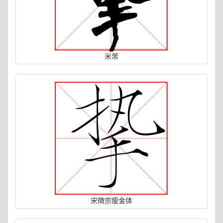
米芾
宋徵宗瘦金体