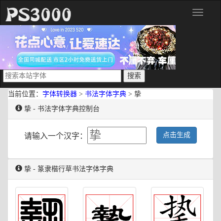
分
类
当前位置：
字体转换器
>
书法字体字典
> 挚
挚 - 书法字体字典控制台
点击生成
请输入一个汉字：
挚 - 篆隶楷行草书法字体字典