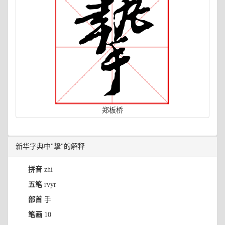
郑板桥
新华字典中"挚"的解释
拼音
zhì
五笔
rvyr
部首
手
笔画
10