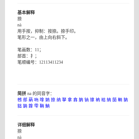
基本解释
捺
nà
用手按，抑制：按捺。捺手印。
笔形之一，由上向右斜下。
笔画数：11；
部首：扌；
笔顺编号：12113411234
简拼
na 的同音字：
乸
郍
蒳
吶
嗱
妠
捺
纳
拏
拿
搻
肭
钠
镎
衲
袦
納
笝
軜
豽
貀
鈉
鎿
雫
靹
魶
详细解释
捺
nà