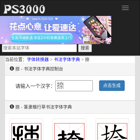
分
类
当前位置：
字体转换器
>
书法字体字典
> 捺
捺 - 书法字体字典控制台
点击生成
请输入一个汉字：
捺 - 篆隶楷行草书法字体字典