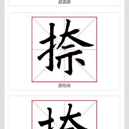
颜真卿
欧阳询