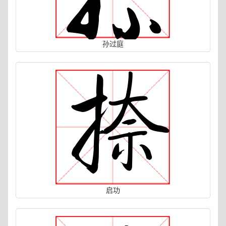
孙过庭
启功