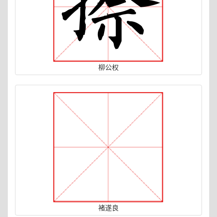
柳公权
褚遂良