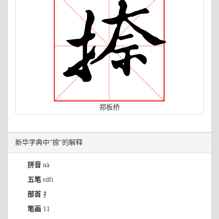
郑板桥
新华字典中"捺"的解释
拼音
nà
五笔
rdfi
部首
扌
笔画
11