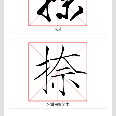
米芾
宋徵宗瘦金体