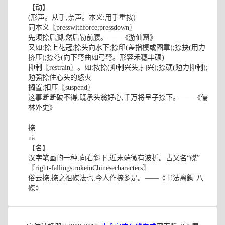
【动】
(形声。从手,奈声。本义:用手重按)
同本义〖presswithforce;pressdown〗
先须捺后脚,然后勒前腰。——《游仙窟》
又如:捺上花冠;捺头向水下;捺印(盖指模或图章);捺抉(用力
挤压);捺弮(向下弯曲如弓弩。形容禾穗丰硕)
抑制〖restrain〗。如:按捺(抑制兴头,扫兴);捺硬(勉力抑制);
勉强捺住心头的怒火
搁置;扣压〖suspend〗
这事断断破不得,既承头翁好心,千万将呈子捺下。——《儒
林外史》
捺
nà
【名】
汉字笔画的一种,向右斜下,近末端微有波折。古又名“磔”
〖right-fallingstrokeinChinesecharacters〗
俗云捺,捺之祖磔法也,今人作捺多是。——《书法离鉤·八
磔》