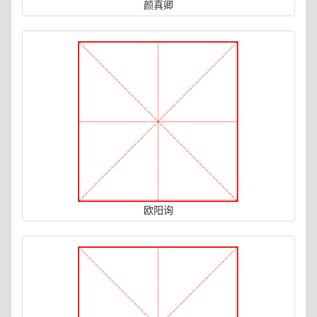
颜真卿
欧阳询