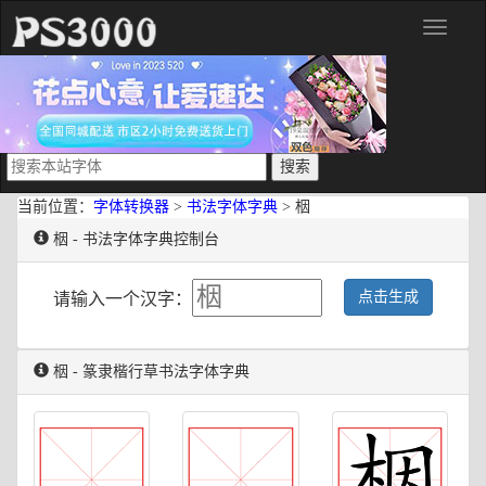
分
类
当前位置：
字体转换器
>
书法字体字典
> 栶
栶 - 书法字体字典控制台
点击生成
请输入一个汉字：
栶 - 篆隶楷行草书法字体字典