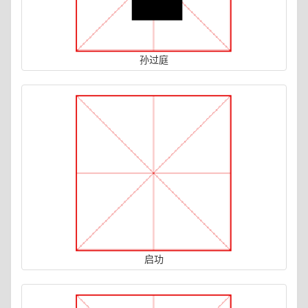
孙过庭
启功