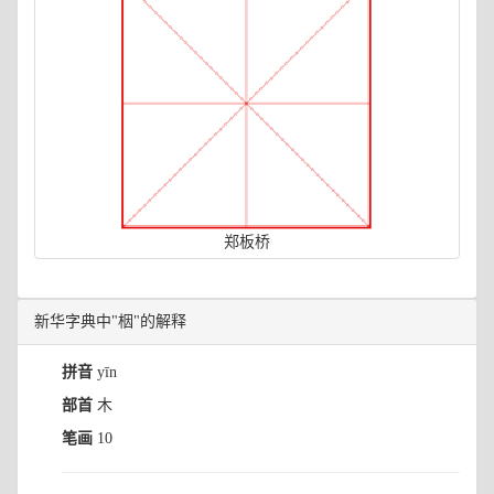
郑板桥
新华字典中"栶"的解释
拼音
yīn
部首
木
笔画
10