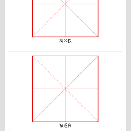
柳公权
褚遂良