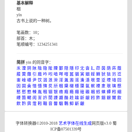
基本解释
栶
yīn
古书上说的一种树。
笔画数：10；
部首：木；
笔顺编号：1234251341
简拼
yin 的同音字：
乑
凐
阴
阥
陰
隐
隂
陻
鄞
隠
隱
印
冘
侌
廴
茚
茵
荫
荶
蔭
蒑
蔩
蘟
引
廕
吟
吲
喑
噖
噾
嚚
骃
寅
姻
婬
婣
犾
狺
岃
峾
崟
崯
嶾
尹
饮
洇
泿
洕
淫
湚
溵
滛
濥
濦
垠
垔
垽
堙
堷
囙
因
圁
夤
愔
懚
殥
烎
斦
栶
檃
檭
檼
櫽
氤
猌
禋
淾
珢
璌
慇
慭
憖
憗
朄
胤
秵
铟
银
瘖
癊
瘾
癮
碒
磤
裀
蚓
螾
蟫
粌
絪
緸
筃
輑
訚
訔
訡
誾
諲
讔
酳
赺
趛
龂
龈
鈏
鈝
銦
銀
闉
飲
飮
霒
霠
霪
靷
鞇
音
韾
駰
鷣
鮣
齗
齦
字体转换器©2010-2018
艺术字体在线生成
网页版v3.0 蜀
ICP备07501339号