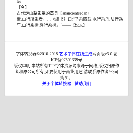
léi
【名】
古代走山路乘坐的器具〖anancientsedan〗
欙,山行所乘者。…《虞书》曰:“予乘四载,水行乘舟,陆行乘
车,山行乘欙,泽行乘欙。”——《说文》
字体转换器©2010-2018
艺术字体在线生成
网页版v3.0 蜀
ICP备07501339号
版权申明:本站所有TTF字体资源均来源于网络,版权归原作
者和原公司所有,如要使用于商业用途,请联系原作者/公司
购买。
关于字体转换器
|
赞助我们