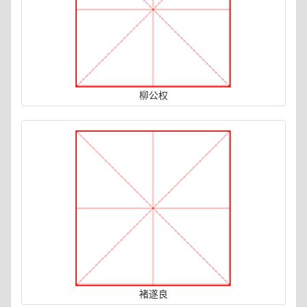
柳公权
褚遂良