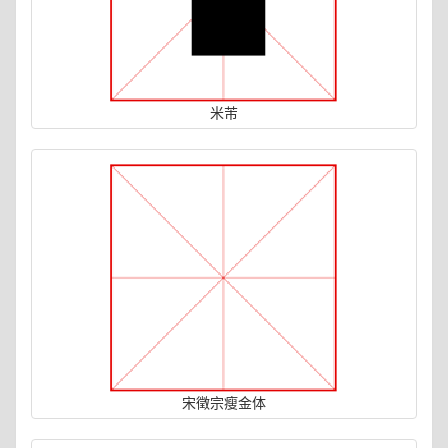
米芾
宋徵宗瘦金体