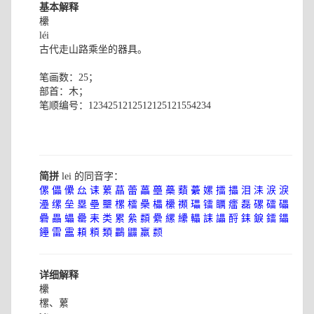
基本解释
欙
léi
古代走山路乘坐的器具。
笔画数：25；
部首：木；
笔顺编号：1234251212512125121554234
简拼
lei 的同音字：
傫
儡
儽
厽
诔
蔂
蕌
蕾
藟
蘲
蘽
蘱
虆
嫘
擂
攂
泪
洡
涙
淚
灅
缧
垒
塁
壘
壨
樏
檑
櫐
櫑
欙
禷
瓃
镭
矋
癗
磊
磥
礌
礧
礨
畾
蠝
罍
耒
类
累
絫
纇
纍
縲
纝
轠
誄
讄
酹
銇
錑
鐳
鑘
鑸
雷
靁
頛
頪
類
鸓
鼺
羸
颣
详细解释
欙
樏、蔂