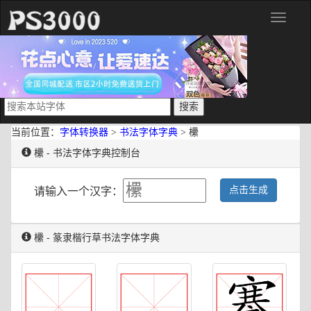
分
类
当前位置：
字体转换器
>
书法字体字典
> 欙
欙 - 书法字体字典控制台
点击生成
请输入一个汉字：
欙 - 篆隶楷行草书法字体字典