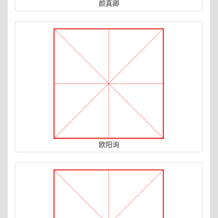
颜真卿
欧阳询