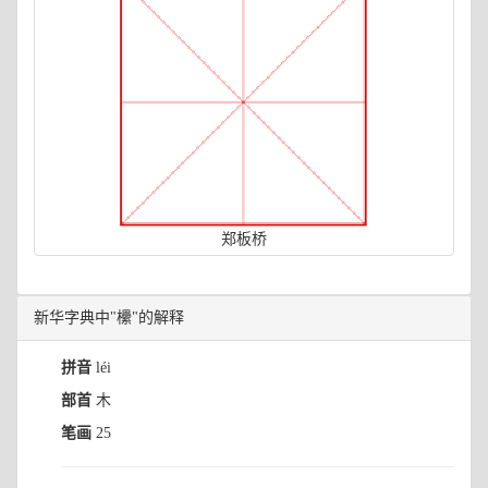
郑板桥
新华字典中"欙"的解释
拼音
léi
部首
木
笔画
25