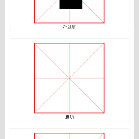
孙过庭
启功