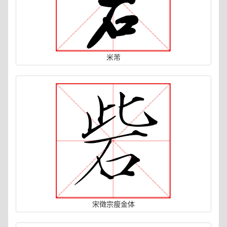
米芾
宋徵宗瘦金体