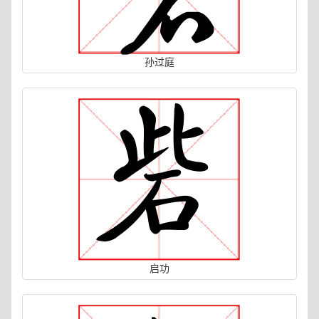
孙过庭
启功