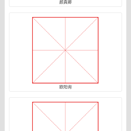
颜真卿
欧阳询