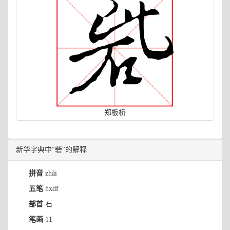
郑板桥
新华字典中"砦"的解释
拼音
zhài
五笔
hxdf
部首
石
笔画
11