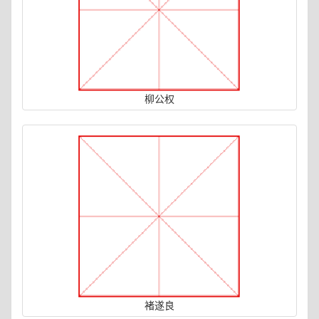
柳公权
褚遂良