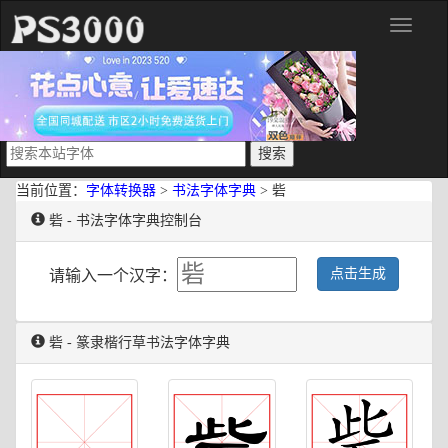
分
类
当前位置：
字体转换器
>
书法字体字典
> 砦
砦 - 书法字体字典控制台
点击生成
请输入一个汉字：
砦 - 篆隶楷行草书法字体字典