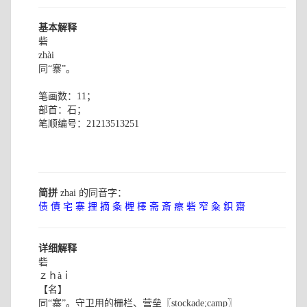
基本解释
砦
zhài
同“寨”。
笔画数：11；
部首：石；
笔顺编号：21213513251
简拼
zhai 的同音字：
债
債
宅
寨
捚
摘
夈
榸
檡
斋
斎
瘵
砦
窄
粂
鉙
齋
详细解释
砦
ｚｈàｉ
【名】
同“寨”。守卫用的栅栏、营垒〖stockade;camp〗