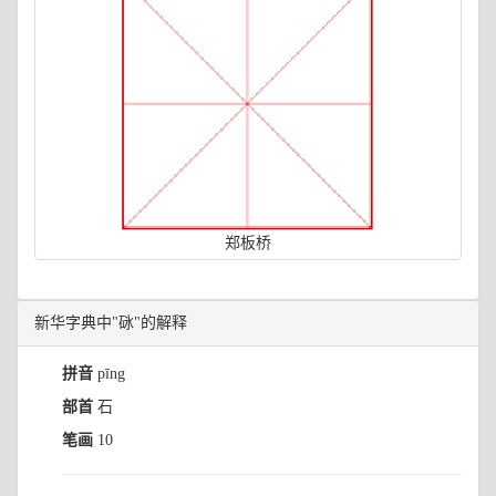
郑板桥
新华字典中"砯"的解释
拼音
pīng
部首
石
笔画
10