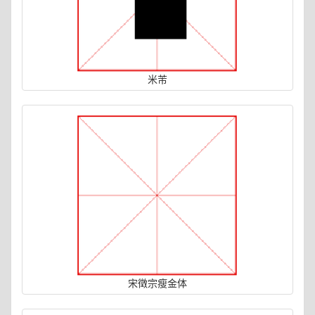
米芾
宋徵宗瘦金体