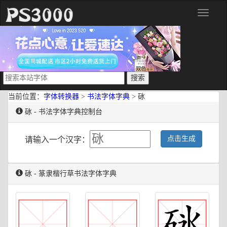
分
类
当前位置：
字体转换器
>
书法字体字典
> 砯
砯 - 书法字体字典控制台
点击生成
请输入一个汉字：
砯 - 篆隶楷行草书法字体字典