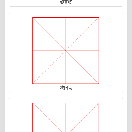
颜真卿
欧阳询