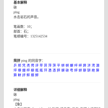
基本解释
砯
pīng
水击岩石的声音。
笔画数：10；
部首：石；
笔顺编号：1325142534
简拼
ping 的同音字：
乒
郱
凭
凴
俜
评
苹
荓
萍
蓱
平
帡
帲
幈
呯
岼
屛
洴
涄
淜
坪
塀
焩
枰
檘
瓶
甁
玶
慿
憑
胓
竮
砯
甹
蚲
蛢
聠
缾
艵
箳
簈
軿
評
鲆
頩
鮃
详细解释
砯
pīng
【象】