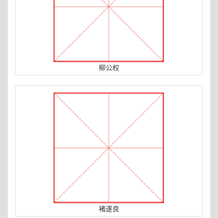
柳公权
褚遂良