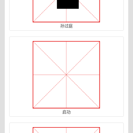
孙过庭
启功