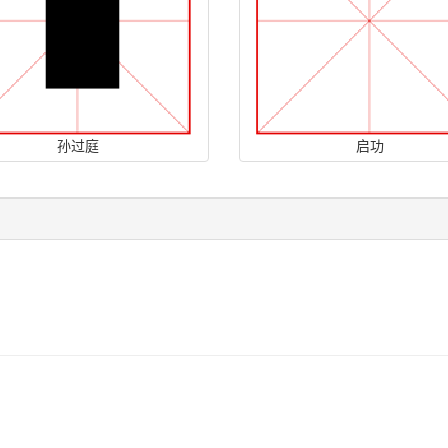
孙过庭
启功