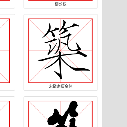
柳公权
宋徵宗瘦金体