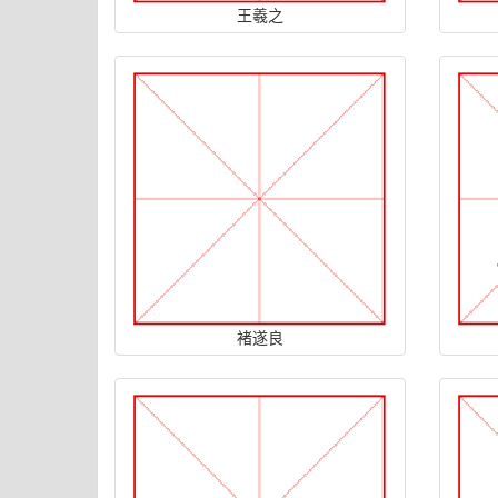
王羲之
褚遂良