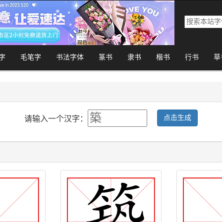
字
毛笔字
书法字体
篆书
隶书
楷书
行书
草
点击生成
请输入一个汉字：