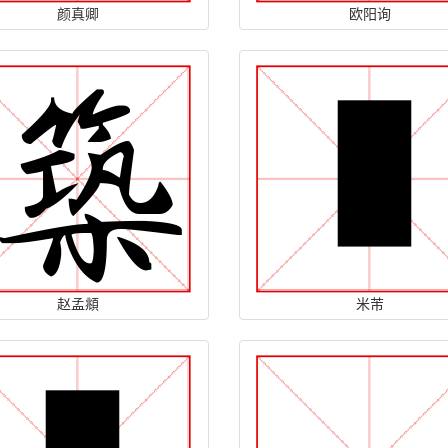
颜真卿
欧阳询
赵孟頫
米芾