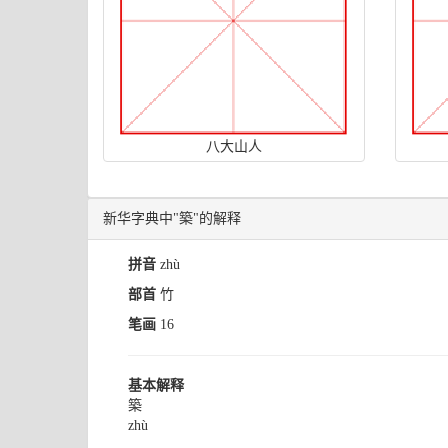
八大山人
新华字典中"築"的解释
拼音
zhù
部首
竹
笔画
16
基本解释
築
zhù