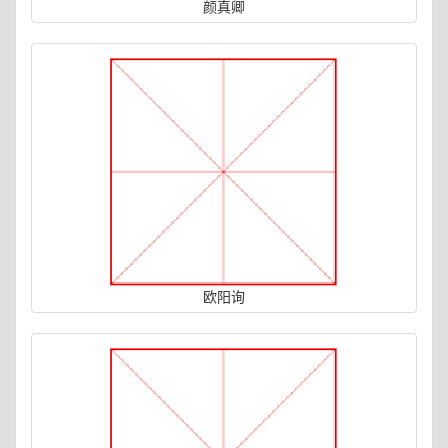
颜真卿
欧阳询