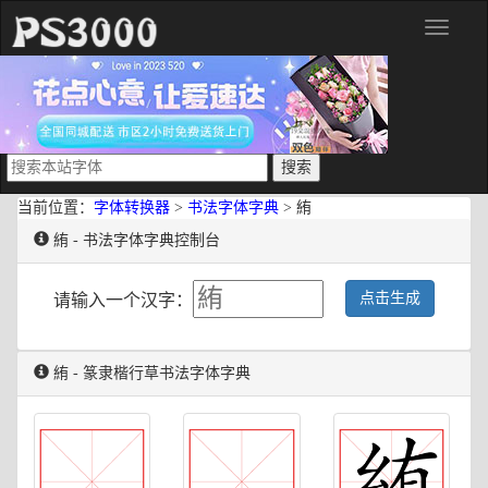
分
类
当前位置：
字体转换器
>
书法字体字典
> 絠
絠 - 书法字体字典控制台
点击生成
请输入一个汉字：
絠 - 篆隶楷行草书法字体字典