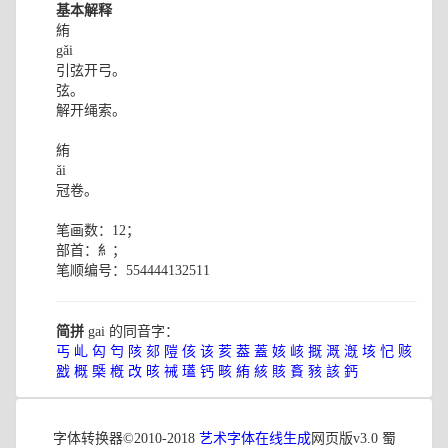
基本解释
絠
gǎi
引弦开弓。
弦。
解开绳索。
絠
ǎi
冠卷。
笔画数：12；
部首：糹；
笔顺编号：554444132511
简拼
gai 的同音字：
丐
乢
匃
匄
陔
郂
隑
侅
该
荄
葢
蓋
姟
峐
摡
溉
漑
垓
忋
赅
戤
概
槩
槪
改
晐
祴
瓂
钙
畡
絠
絯
賅
賌
豥
該
鈣
字体转换器©2010-2018
艺术字体在线生成
网页版v3.0 蜀