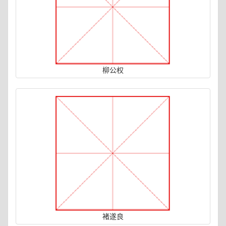
柳公权
褚遂良