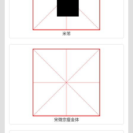
米芾
宋徵宗瘦金体