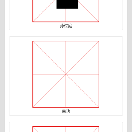
孙过庭
启功