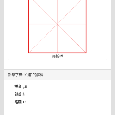
郑板桥
新华字典中"絠"的解释
拼音
gǎi
部首
糹
笔画
12