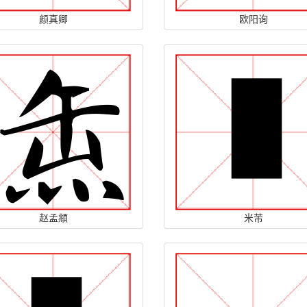
颜真卿
欧阳询
赵孟頫
米芾