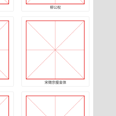
柳公权
宋徵宗瘦金体