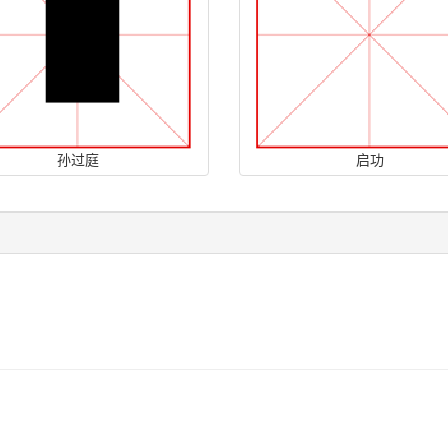
孙过庭
启功