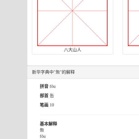
八大山人
新华字典中"缹"的解释
拼音
fǒu
部首
缶
笔画
10
基本解释
缹
fǒu