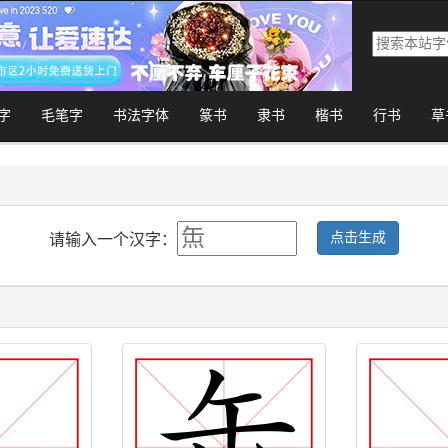
字
毛笔字
书法字体
篆书
隶书
楷书
行书
草
点击生成
请输入一个汉字：