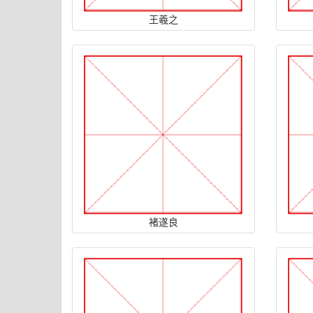
王羲之
褚遂良