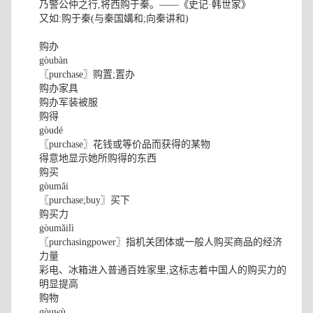
乃警公仲之行,将西购于秦。——《史记·韩世家》
又如:购于秦(与秦国媾和;向秦讲和)
购办
gòubàn
〖purchase〗购置;置办
购办家具
购办军装被服
购得
gòudé
〖purchase〗花钱或等价品而获得的某物
得意地显示她所购得的东西
购买
gòumǎi
〖purchase;buy〗买下
购买力
gòumǎilì
〖purchasingpower〗指机关团体或一般人购买商品的经济
力量
彩电、冰箱进入普通百姓家里,这标志着中国人的购买力的
明显提高
购物
gòuwù