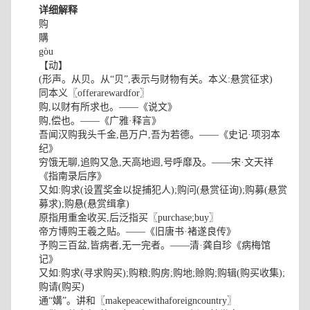
详细解释
购
購
gòu
【动】
(形声。从贝。从“贝”,表示与财物有关。本义:悬赏征求)
同本义〖offerarewardfor〗
购,以财有所求也。——《说文》
购,偿也。——《广雅·释言》
吾闻汉购我头千金,邑万户,吾为若德。——《史记·项羽本
纪》
穷饿无聊,追购又急,天高地迥,号呼靡及。——宋·文天祥
《指南录后序》
又如:购求(设置奖金以捉捕犯人);购问(悬赏征询);购募(悬赏
募求);购悬(悬赏缉拿)
原指用重金收买,后泛指买〖purchase;buy〗
帝方博购王羲之贴。——《旧唐书·褚遂良传》
予购三百盆,皆病者,无一完者。——清·龚自珍《病梅馆
记》
又如:购求(寻求购买);购粮;购房;购地;赊购;购辑(购买收集);
购请(购买)
通“媾”。讲和〖makepeacewithaforeigncountry〗