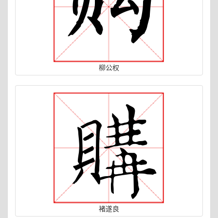
柳公权
褚遂良