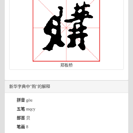
郑板桥
新华字典中"购"的解释
拼音
gòu
五笔
mqcy
部首
贝
笔画
8