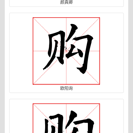
颜真卿
欧阳询