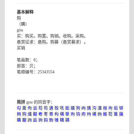
基本解释
购
（購）
gòu
买：购买。购置。购销。收购。采购。
悬赏征求：悬购。购募（悬赏募求）。
买销
笔画数：8；
部首：贝；
笔顺编号：25343554
简拼
gou 的同音字：
勾
冓
佝
诟
芶
苟
遘
彀
啂
姤
媾
狗
岣
搆
沟
溝
缑
坸
垢
够
夠
购
煹
觏
耇
耉
耈
构
構
撀
玽
钩
痀
袧
褠
蚼
緱
笱
篝
簼
購
覯
訽
詬
豿
鈎
鉤
雊
鞲
韝