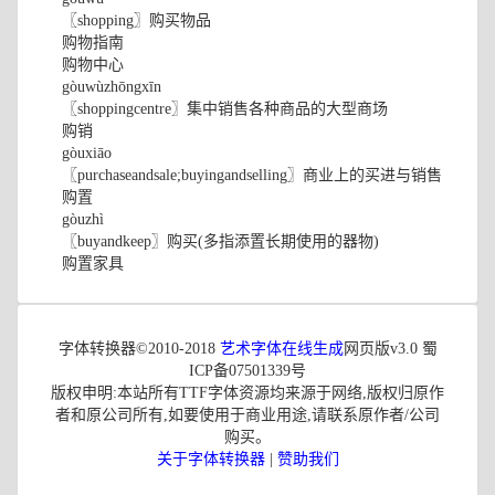
〖shopping〗购买物品
购物指南
购物中心
gòuwùzhōngxīn
〖shoppingcentre〗集中销售各种商品的大型商场
购销
gòuxiāo
〖purchaseandsale;buyingandselling〗商业上的买进与销售
购置
gòuzhì
〖buyandkeep〗购买(多指添置长期使用的器物)
购置家具
字体转换器©2010-2018
艺术字体在线生成
网页版v3.0 蜀
ICP备07501339号
版权申明:本站所有TTF字体资源均来源于网络,版权归原作
者和原公司所有,如要使用于商业用途,请联系原作者/公司
购买。
关于字体转换器
|
赞助我们