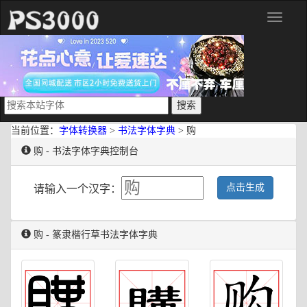
分
类
当前位置：
字体转换器
>
书法字体字典
> 购
购 - 书法字体字典控制台
点击生成
请输入一个汉字：
购 - 篆隶楷行草书法字体字典