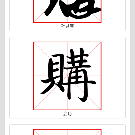
孙过庭
启功