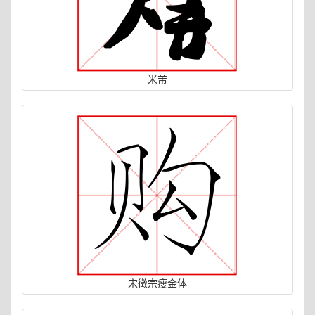
米芾
宋徵宗瘦金体