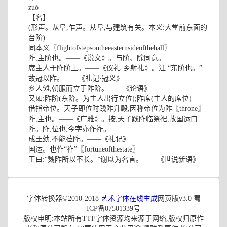
zuò
【名】
(形声。从阜,乍声。从阜,与建筑有关。本义:大堂前东面的
台阶)
同本义〖flightofstepsontheeasternsideofthehall〗
阼,主阶也。——《说文》。与阶、除同意。
席主人于阼阶上。——《仪礼·乡射礼》。注:“东阶也。”
故冠以阼。——《礼记·冠义》
乡人傩,朝服而立于阼阶。——《论语》
又如:阼阶(东阶。为主人出行立位);阼席(主人的席位)
借指帝位。天子即位时践阼升殿,因称帝位为阼〖throne〗
阼,主也。——《广雅》。按,天子践阼临祭祀,故国运曰
阼。阼,位也,今字亦作祚。
成王幼,不能莅阼。——《礼记》
国运。也作“祚”〖fortuneofthestate〗
王曰:“魏阼所以不长。”谢以为名言。——《世说新语》
字体转换器©2010-2018
艺术字体在线生成
网页版v3.0 蜀
ICP备07501339号
版权申明:本站所有TTF字体资源均来源于网络,版权归原作