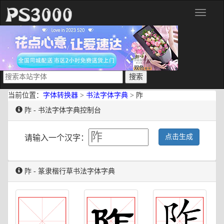
分
类
当前位置：
字体转换器
>
书法字体字典
> 阼
阼 - 书法字体字典控制台
点击生成
请输入一个汉字：
阼 - 篆隶楷行草书法字体字典