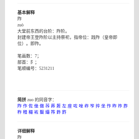
基本解释
阼
zuò
大堂前东西的台阶：阼阶。
封建帝王登阼阶以主持祭祀，指帝位：践阼（皇帝即
位）。即阼。
笔画数：7；
部首：阝；
笔顺编号：5231211
简拼
zuo 的同音字：
阼
作
佐
侳
做
莋
葃
葄
左
座
咗
唑
岞
岝
捽
坐
怍
昨
祚
胙
秨
稓
穝
袏
糳
繓
筰
鈼
飵
详细解释
阼