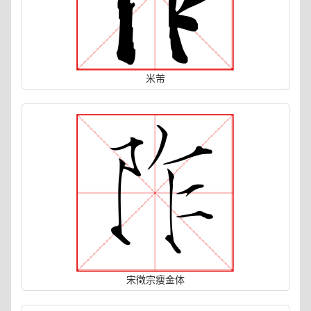
米芾
宋徵宗瘦金体