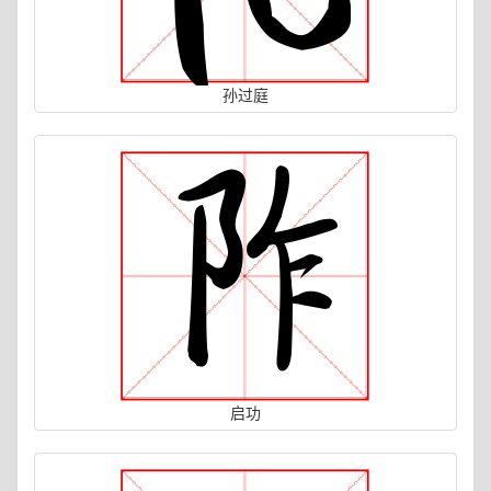
孙过庭
启功