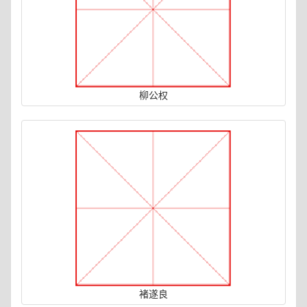
柳公权
褚遂良