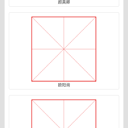
颜真卿
欧阳询