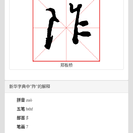
郑板桥
新华字典中"阼"的解释
拼音
zuò
五笔
bthf
部首
阝
笔画
7