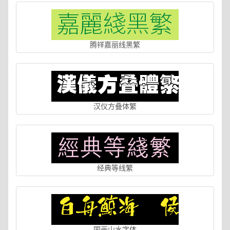
腾祥嘉丽线黑繁
汉仪方叠体繁
经典等线繁
国画山水字体