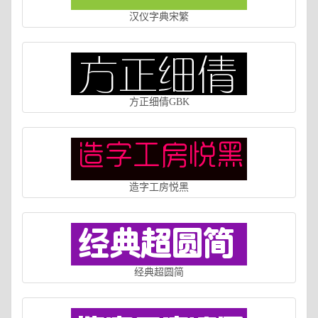
汉仪字典宋繁
方正细倩GBK
造字工房悦黑
经典超圆简