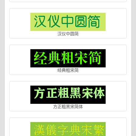
汉仪中圆简
经典粗宋简
方正粗黑宋简体