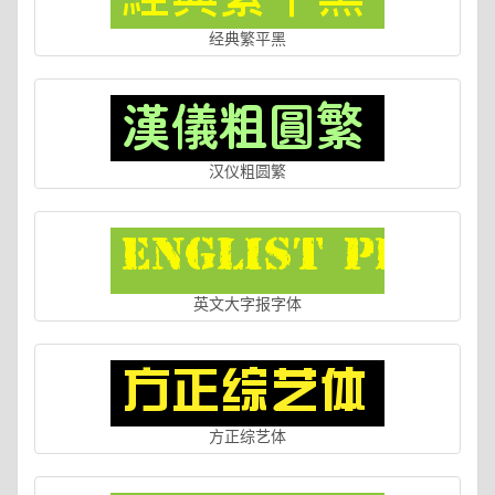
经典繁平黑
汉仪粗圆繁
英文大字报字体
方正综艺体