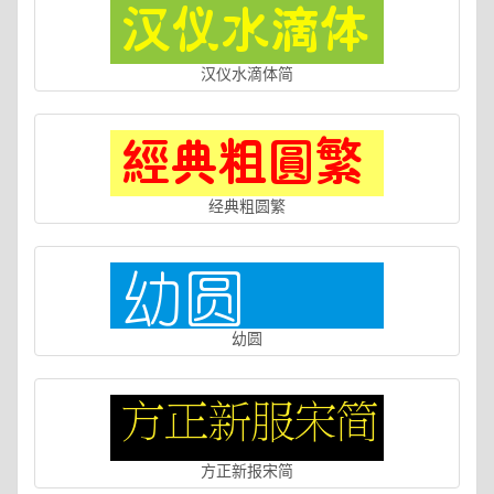
汉仪水滴体简
经典粗圆繁
幼圆
方正新报宋简