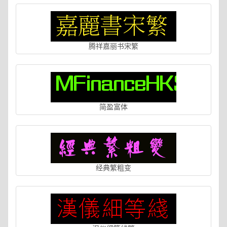
腾祥嘉丽书宋繁
简盈富体
经典繁粗变