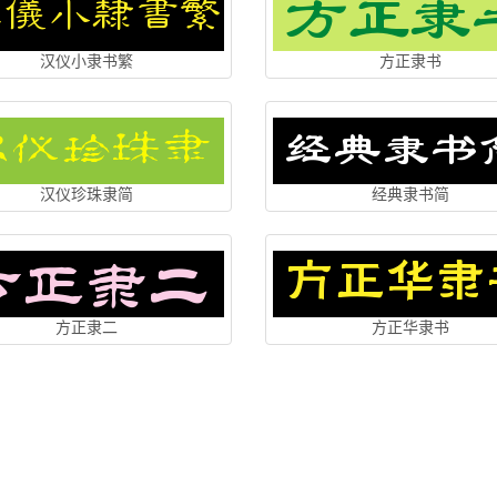
汉仪小隶书繁
方正隶书
汉仪珍珠隶简
经典隶书简
方正隶二
方正华隶书