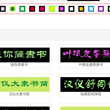
迷你简隶书
叶根友蚕燕隶书
汉仪大隶书简
经典舒同体简