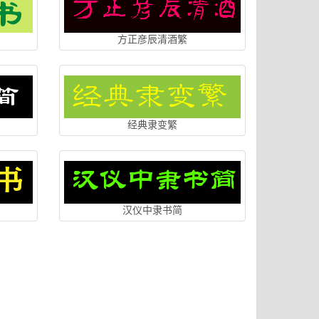
方正彦辰清酒繁
经典隶变繁
汉仪中隶书简