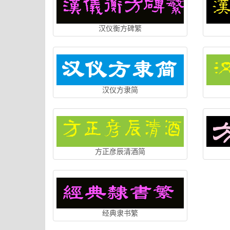
汉仪衡方碑繁
汉仪方隶简
方正彦辰清酒简
经典隶书繁