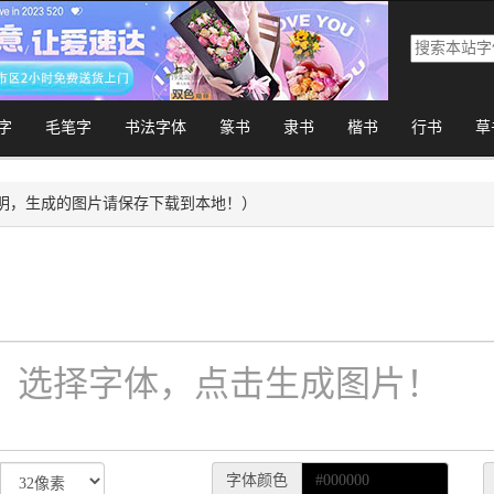
字
毛笔字
书法字体
篆书
隶书
楷书
行书
草
明，生成的图片请保存下载到本地！）
字体颜色