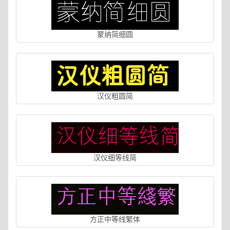
蒙纳简细圆
汉仪粗圆简
汉仪细等线简
方正中等线繁体