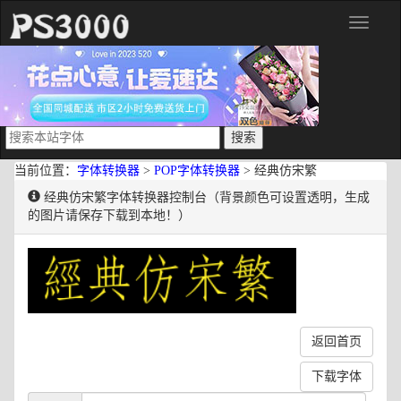
分
类
当前位置：
字体转换器
>
POP字体转换器
> 经典仿宋繁
经典仿宋繁字体转换器控制台（背景颜色可设置透明，生成
的图片请保存下载到本地！）
返回首页
下载字体