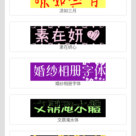
凉如三月
素在妍心
婚纱相册字体
文鼎淹水体