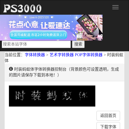
分
类
当前位置：
字体转换器
>
艺术字转换器
POP字体转换器
> 时装蚂蚁
体
时装蚂蚁体字体转换器控制台（背景颜色可设置透明，生成
的图片请保存下载到本地！）
返回首页
下载字体