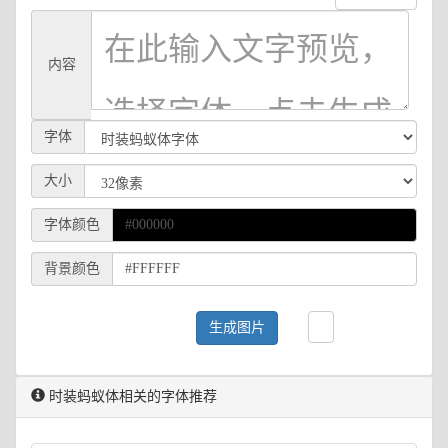
内容
字体
大小
字体颜色
背景颜色
生成图片
时装蚂蚁体相关的字体推荐