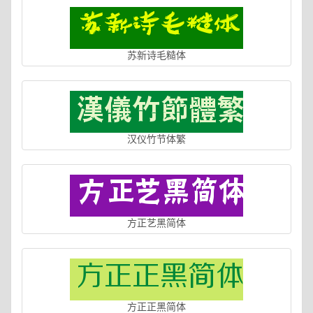
苏新诗毛糙体
汉仪竹节体繁
方正艺黑简体
方正正黑简体