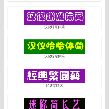
汉仪咪咪体简
汉仪哈哈体简
经典繁圆艺