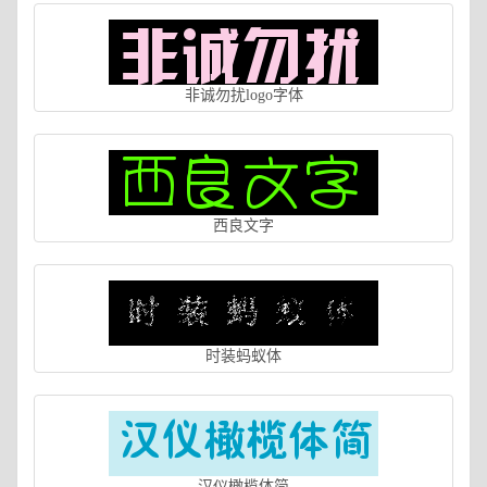
非诚勿扰logo字体
西良文字
时装蚂蚁体
汉仪橄榄体简