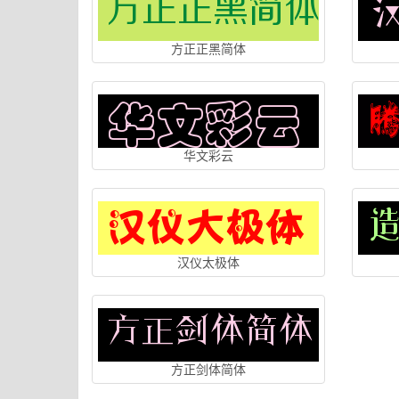
方正正黑简体
华文彩云
汉仪太极体
方正剑体简体