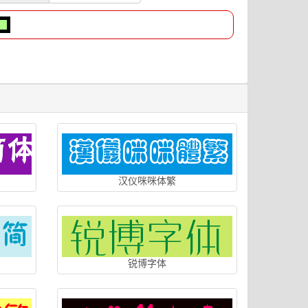
汉仪咪咪体繁
锐博字体