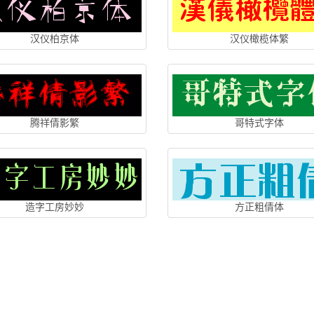
汉仪柏京体
汉仪橄榄体繁
腾祥倩影繁
哥特式字体
造字工房妙妙
方正粗倩体