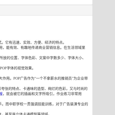
广告方式。它有迅速、实效、方便、经济的特点。
作用，能有效、有趣地传递商业营销信息。在生活领域里
所放的位置、字体色彩、文案中字数多少、字体大小、
POP字体的视觉效果。
大作用。POP广告作为“一个不拿薪水的推销员”为企业带
微变形夸张的特点、卡通味的造型、绚烂的色彩，又与时尚的
报
，就会被它的插画和文字所吸引，作业练习非常用
手。而中职学校一贯强调技能训练，对于广告装潢专业的
旗，甚至是立体卡通模型等领域。