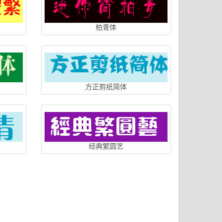
柏青体
方正剪纸简体
经典繁圆艺