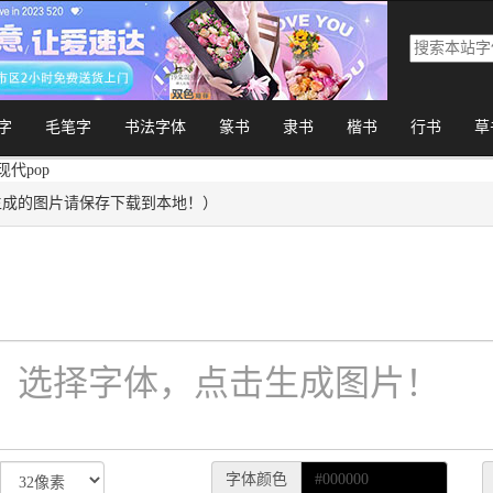
字
毛笔字
书法字体
篆书
隶书
楷书
行书
草
现代pop
生成的图片请保存下载到本地！）
字体颜色