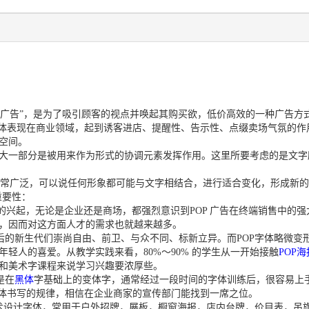
)，俗称“售卖点的广告”，是为了吸引顾客的视点并唤起其购买欲，低价高效的一种
具体表现在商业领域，起到诱客进店、提醒性、告示性、点缀卖场气氛的
空间。
大一部分是被用来作为形式的协调元素发挥作用。这里所要考虑的是文字
非常广泛，可以说任何形象都可能与文字相结合，进行适合变化，形成新的
重要性：
的兴起，无论是企业还是商场，都强烈意识到POP 广告在终端销售中的强
，因而对这方面人才的需求也就越来越多。
、90 后的新生代们崇尚自由、前卫、与众不同、标新立异。而POP字体略
轻人的喜爱。从教学实践来看，80%～90% 的学生从一开始接触
POP海
和美术字课程来说学习兴趣要浓厚些。
是在
黑体
字基础上的变体字，通常经过一段时间的字体训练后，很容易上
字体书写的规律，相信在企业商家的宣传部门能找到一席之位。
艺术设计字体，常用于户外招牌，展板，橱窗海报，店内台牌，价目表，吊