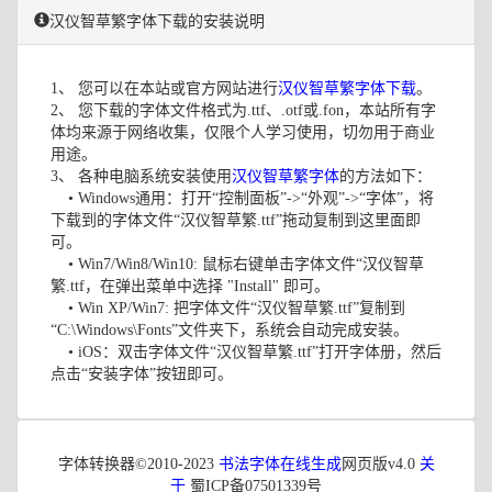
汉仪智草繁字体下载的安装说明
1、 您可以在本站或官方网站进行
汉仪智草繁字体下载
。
2、 您下载的字体文件格式为.ttf、.otf或.fon，本站所有字
体均来源于网络收集，仅限个人学习使用，切勿用于商业
用途。
3、 各种电脑系统安装使用
汉仪智草繁字体
的方法如下：
• Windows通用：打开“控制面板”->“外观”->“字体”，将
下载到的字体文件“汉仪智草繁.ttf”拖动复制到这里面即
可。
• Win7/Win8/Win10: 鼠标右键单击字体文件“汉仪智草
繁.ttf，在弹出菜单中选择 "Install" 即可。
• Win XP/Win7: 把字体文件“汉仪智草繁.ttf”复制到
“C:\Windows\Fonts”文件夹下，系统会自动完成安装。
• iOS：双击字体文件“汉仪智草繁.ttf”打开字体册，然后
点击“安装字体”按钮即可。
字体转换器©2010-2023
书法字体在线生成
网页版v4.0
关
于
蜀ICP备07501339号