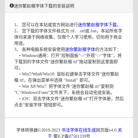
迷你繁赵楷字体下载的安装说明
1、 您可以在本站或官方网站进行
迷你繁赵楷字体下载
。
2、 您下载的字体文件格式为.ttf、.otf或.fon，本站所有字
体均来源于网络收集，仅限个人学习使用，切勿用于商业
用途。
3、 各种电脑系统安装使用
迷你繁赵楷字体
的方法如下：
• Windows通用：打开“控制面板”->“外观”->“字体”，将
下载到的字体文件“迷你繁赵楷.ttf”拖动复制到这里面即
可。
• Win7/Win8/Win10: 鼠标右键单击字体文件“迷你繁赵
楷.ttf，在弹出菜单中选择 "Install" 即可。
• Win XP/Win7: 把字体文件“迷你繁赵楷.ttf”复制到
“C:\Windows\Fonts”文件夹下，系统会自动完成安装。
• iOS：双击字体文件“迷你繁赵楷.ttf”打开字体册，然后
点击“安装字体”按钮即可。
字体转换器©2010-2023
书法字体在线生成
网页版v4.0
关
于
蜀ICP备07501339号