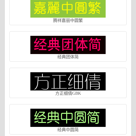
腾祥嘉丽中圆繁
经典团体简
方正细倩GBK
经典中圆简