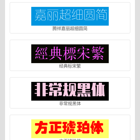
腾祥嘉丽超细圆简
经典标宋繁
非常规黑体