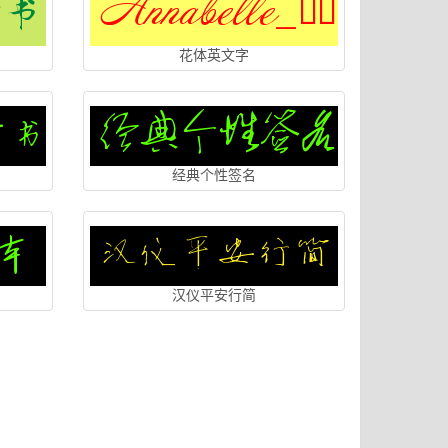
花体英文字
经典个性签名
汉仪平安行简