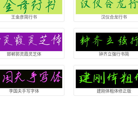
王金彦简行书
汉仪合龙行书
邯郸郭灵霞灵芝体
钟齐立强行书简
李国夫手写字体
建刚体粗体修正版