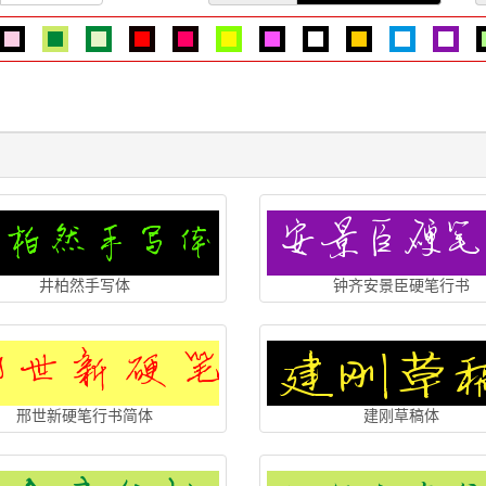
井柏然手写体
钟齐安景臣硬笔行书
邢世新硬笔行书简体
建刚草稿体