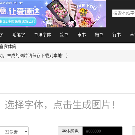
字
毛笔字
书法字体
篆书
隶书
楷书
行书
草
纳喜宴体简
明，生成的图片请保存下载到本地！）
字体颜色