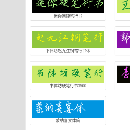
迷你简硬笔行书
书体坊赵九江钢笔行书体
书体坊硬笔行书3500
蒙纳喜宴体简