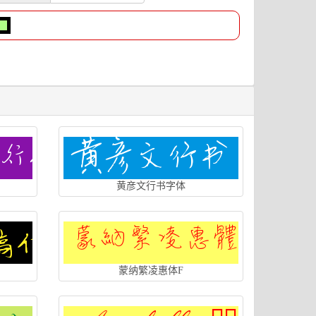
黄彦文行书字体
蒙纳繁凌惠体F