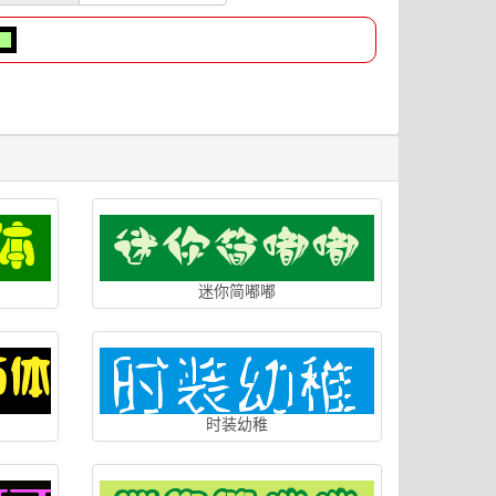
迷你简嘟嘟
时装幼稚