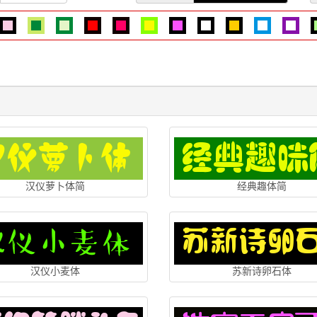
汉仪萝卜体简
经典趣体简
汉仪小麦体
苏新诗卵石体