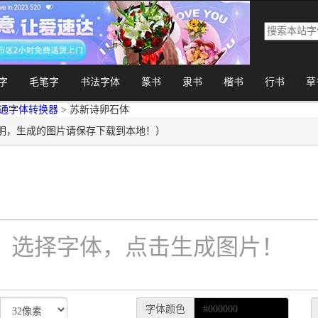
字
毛笔字
书法字体
篆书
隶书
楷书
行书
草
通字体转换器
> 苏新诗卵石体
明，生成的图片请保存下载到本地！）
字体颜色